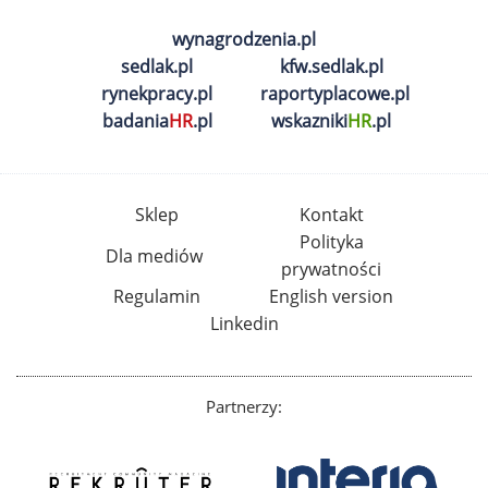
wynagrodzenia.pl
sedlak.pl
kfw.sedlak.pl
rynekpracy.pl
raportyplacowe.pl
badania
HR
.pl
wskazniki
HR
.pl
Sklep
Kontakt
Polityka
Dla mediów
prywatności
Regulamin
English version
Linkedin
Partnerzy: