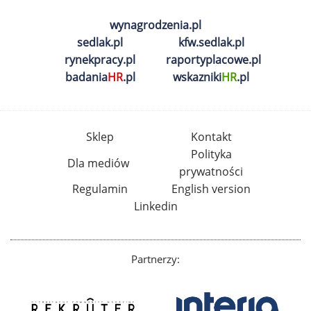
wynagrodzenia.pl
sedlak.pl
kfw.sedlak.pl
rynekpracy.pl
raportyplacowe.pl
badania
HR
.pl
wskazniki
HR
.pl
Sklep
Kontakt
Polityka
Dla mediów
prywatności
Regulamin
English version
Linkedin
Partnerzy: