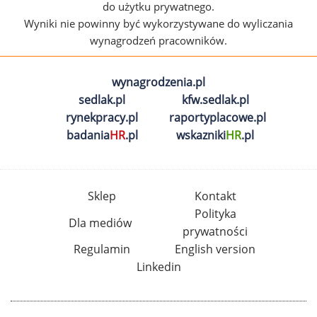
do użytku prywatnego.
Wyniki nie powinny być wykorzystywane do wyliczania
wynagrodzeń pracowników.
wynagrodzenia.pl
sedlak.pl
kfw.sedlak.pl
rynekpracy.pl
raportyplacowe.pl
badania
HR
.pl
wskazniki
HR
.pl
Sklep
Kontakt
Polityka
Dla mediów
prywatności
Regulamin
English version
Linkedin