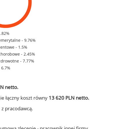
1.82%
emerytalne - 9.76%
rentowe - 1.5%
chorobowe - 2.45%
zdrowotne - 7.77%
- 6.7%
N netto.
ie łączny koszt równy
13 620 PLN netto.
j z pracodawcą.
- umowa zlecenie - pracownik innej firmy