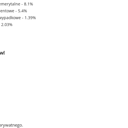
emerytalne - 8.1%
rentowe - 5.4%
wypadkowe - 1.39%
- 2.03%
w!
 prywatnego.