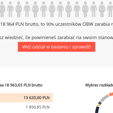
z 18 964 PLN brutto, to
uczestników OBW zarabia m
90%
z wiedzieć, ile powinieneś zarabiać na swoim stano
Weź udział w badaniu i sprawdź!
ia 18 963,65 PLN brutto
Wykres rozkład
13 620,00 PLN
1 850,85 PLN