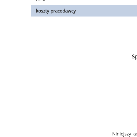
koszty pracodawcy
S
Niniejszy k