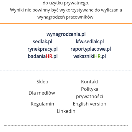
do użytku prywatnego.
Wyniki nie powinny być wykorzystywane do wyliczania
wynagrodzeń pracowników.
wynagrodzenia.pl
sedlak.pl
kfw.sedlak.pl
rynekpracy.pl
raportyplacowe.pl
badania
HR
.pl
wskazniki
HR
.pl
Sklep
Kontakt
Polityka
Dla mediów
prywatności
Regulamin
English version
Linkedin