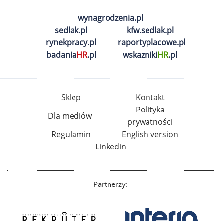
wynagrodzenia.pl
sedlak.pl
kfw.sedlak.pl
rynekpracy.pl
raportyplacowe.pl
badania
HR
.pl
wskazniki
HR
.pl
Sklep
Kontakt
Polityka
Dla mediów
prywatności
Regulamin
English version
Linkedin
Partnerzy: