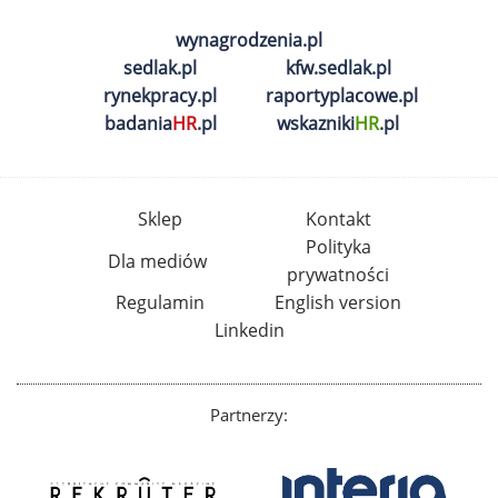
wynagrodzenia.pl
sedlak.pl
kfw.sedlak.pl
rynekpracy.pl
raportyplacowe.pl
badania
HR
.pl
wskazniki
HR
.pl
Sklep
Kontakt
Polityka
Dla mediów
prywatności
Regulamin
English version
Linkedin
Partnerzy: