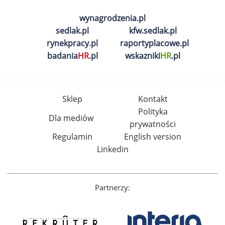
wynagrodzenia.pl
sedlak.pl
kfw.sedlak.pl
rynekpracy.pl
raportyplacowe.pl
badania
HR
.pl
wskazniki
HR
.pl
Sklep
Kontakt
Polityka
Dla mediów
prywatności
Regulamin
English version
Linkedin
Partnerzy: