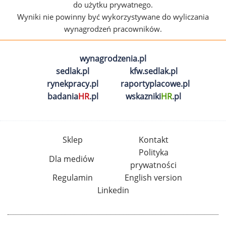
do użytku prywatnego.
Wyniki nie powinny być wykorzystywane do wyliczania
wynagrodzeń pracowników.
wynagrodzenia.pl
sedlak.pl
kfw.sedlak.pl
rynekpracy.pl
raportyplacowe.pl
badania
HR
.pl
wskazniki
HR
.pl
Sklep
Kontakt
Polityka
Dla mediów
prywatności
Regulamin
English version
Linkedin