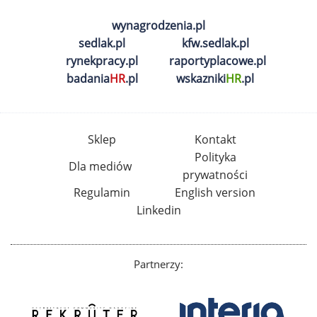
wynagrodzenia.pl
sedlak.pl
kfw.sedlak.pl
rynekpracy.pl
raportyplacowe.pl
badania
HR
.pl
wskazniki
HR
.pl
Sklep
Kontakt
Polityka
Dla mediów
prywatności
Regulamin
English version
Linkedin
Partnerzy: