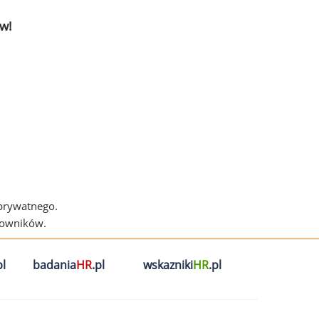
w!
 prywatnego.
cowników.
l
badania
HR
.pl
wskazniki
HR
.pl