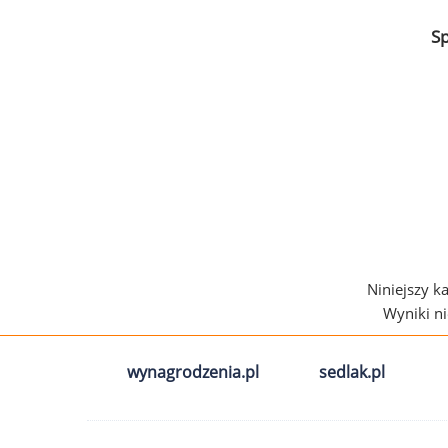
S
Niniejszy k
Wyniki n
wynagrodzenia.pl
sedlak.pl