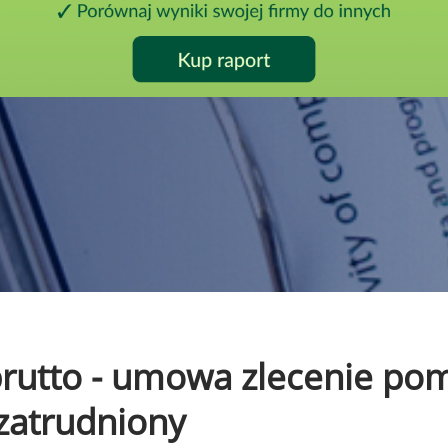
o brutto - umowa zlecenie p
 zatrudniony