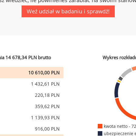
z wiedzieć, ile powinieneś zarabiać na swoim stano
Weź udział w badaniu i sprawdź!
ia 14 678,34 PLN brutto
Wykres rozkład
10 610,00 PLN
1 432,61 PLN
220,18 PLN
359,62 PLN
1 139,93 PLN
kwota netto - 7
916,00 PLN
ubezpieczenie 