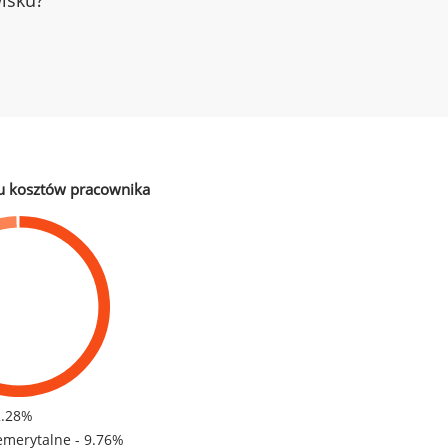
wisku?
u kosztów pracownika
2.28%
emerytalne - 9.76%