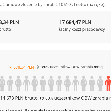
ać umowę zlecenie by zarobić 10610 zł netto (na rękę).
8,34 PLN
17 684,47 PLN
brutto
łączny koszt pracodawcy
14 678,34 PLN
80% uczestników OBW zarabia mniej
z 14 678 PLN brutto, to
uczestników OBW zarabia m
80%