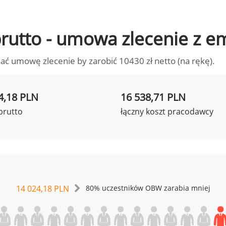
 brutto - umowa zlecenie z 
ać umowę zlecenie by zarobić 10430 zł netto (na rękę).
4,18 PLN
16 538,71 PLN
brutto
łączny koszt pracodawcy
14 024,18 PLN
80% uczestników OBW zarabia mniej