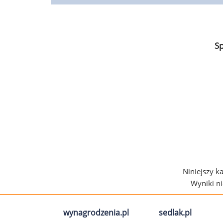
S
Niniejszy k
Wyniki n
wynagrodzenia.pl
sedlak.pl