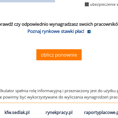
ubezpieczenie 
prawdź czy odpowiednio wynagradzasz swoich pracownikó
Poznaj rynkowe stawki płac!
oblicz ponownie
alkulator spełnia rolę informacyjną i przeznaczony jest do użytku
ie powinny być wykorzystywane do wyliczania wynagrodzeń pra
kfw.sedlak.pl
rynekpracy.pl
raportyplacowe.p