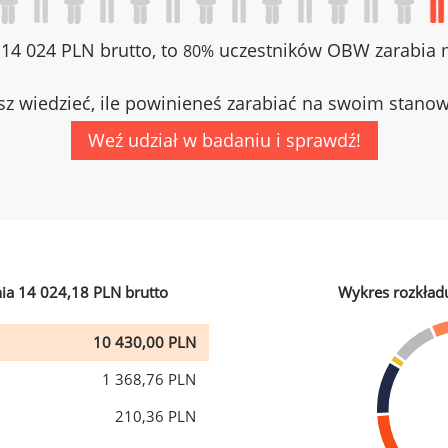
z 14 024 PLN brutto, to
uczestników OBW zarabia m
80%
z wiedzieć, ile powinieneś zarabiać na swoim stano
Weź udział w badaniu i sprawdź!
ia 14 024,18 PLN brutto
Wykres rozkład
10 430,00 PLN
1 368,76 PLN
210,36 PLN