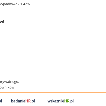
wypadkowe - 1.42%
w!
 prywatnego.
cowników.
l
badania
HR
.pl
wskazniki
HR
.pl