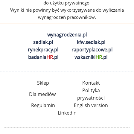
do użytku prywatnego.
Wyniki nie powinny być wykorzystywane do wyliczania
wynagrodzeń pracowników.
wynagrodzenia.pl
sedlak.pl
kfw.sedlak.pl
rynekpracy.pl
raportyplacowe.pl
badania
HR
.pl
wskazniki
HR
.pl
Sklep
Kontakt
Polityka
Dla mediów
prywatności
Regulamin
English version
Linkedin