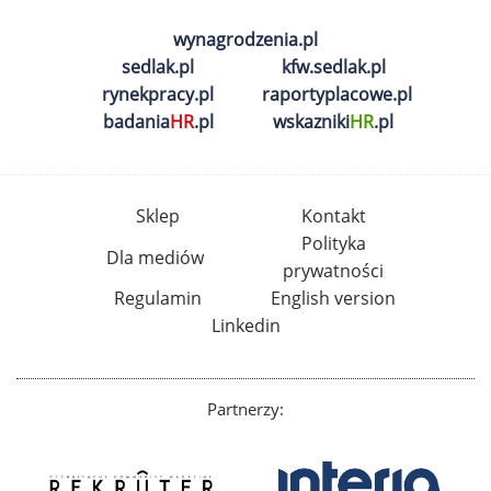
wynagrodzenia.pl
sedlak.pl
kfw.sedlak.pl
rynekpracy.pl
raportyplacowe.pl
badania
HR
.pl
wskazniki
HR
.pl
Sklep
Kontakt
Polityka
Dla mediów
prywatności
Regulamin
English version
Linkedin
Partnerzy: