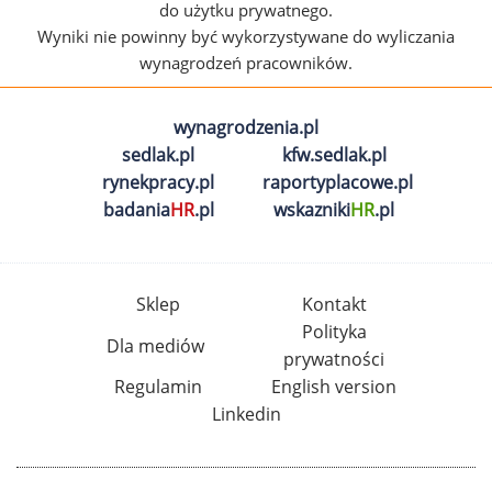
do użytku prywatnego.
Wyniki nie powinny być wykorzystywane do wyliczania
wynagrodzeń pracowników.
wynagrodzenia.pl
sedlak.pl
kfw.sedlak.pl
rynekpracy.pl
raportyplacowe.pl
badania
HR
.pl
wskazniki
HR
.pl
Sklep
Kontakt
Polityka
Dla mediów
prywatności
Regulamin
English version
Linkedin