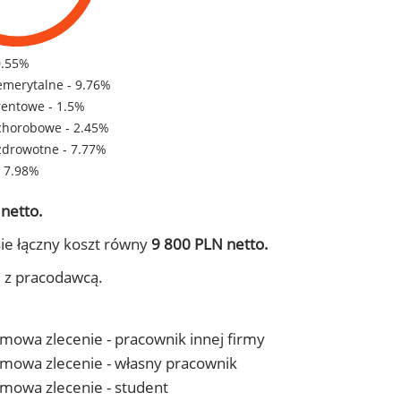
0.55%
emerytalne - 9.76%
rentowe - 1.5%
chorobowe - 2.45%
zdrowotne - 7.77%
- 7.98%
netto.
ie łączny koszt równy
9 800 PLN netto.
j z pracodawcą.
 umowa zlecenie - pracownik innej firmy
- umowa zlecenie - własny pracownik
 umowa zlecenie - student