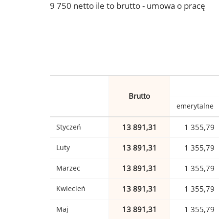
9 750 netto ile to brutto - umowa o pracę
Brutto
emerytalne
Styczeń
13 891,31
1 355,79
Luty
13 891,31
1 355,79
Marzec
13 891,31
1 355,79
Kwiecień
13 891,31
1 355,79
Maj
13 891,31
1 355,79