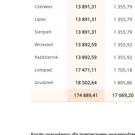
Czerwiec
13 891,31
1 355,79
Lipiec
13 891,31
1 355,79
Sierpień
13 891,31
1 355,79
Wrzesień
13 892,59
1 355,92
Październik
13 892,59
1 355,92
Listopad
17 471,11
1 705,18
Grudzień
18 502,64
1 805,86
174 889,41
17 069,20
Koszty pracodawcy dla miesięcznego wynagrodzen