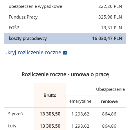
ubezpieczenie wypadkowe
222,20 PLN
Fundusz Pracy
325,98 PLN
FGŚP
13,31 PLN
koszty pracodawcy
16 030,47 PLN
ukryj rozliczenie roczne
Rozliczenie roczne - umowa o pracę
Ubezpieczenie
Brutto
emerytalne
rentowe
w
Styczeń
13 305,50
1 298,62
864,86
Luty
13 305,50
1 298,62
864,86