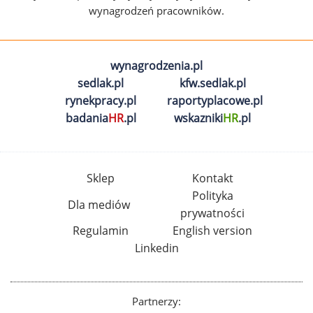
wynagrodzeń pracowników.
wynagrodzenia.pl
sedlak.pl
kfw.sedlak.pl
rynekpracy.pl
raportyplacowe.pl
badania
HR
.pl
wskazniki
HR
.pl
Sklep
Kontakt
Polityka
Dla mediów
prywatności
Regulamin
English version
Linkedin
Partnerzy: