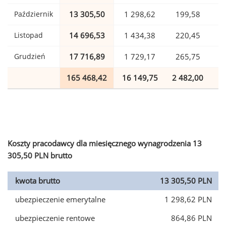
Październik
13 305,50
1 298,62
199,58
Listopad
14 696,53
1 434,38
220,45
Grudzień
17 716,89
1 729,17
265,75
165 468,42
16 149,75
2 482,00
4
Koszty pracodawcy dla miesięcznego wynagrodzenia 13
305,50 PLN brutto
kwota brutto
13 305,50 PLN
ubezpieczenie emerytalne
1 298,62 PLN
ubezpieczenie rentowe
864,86 PLN