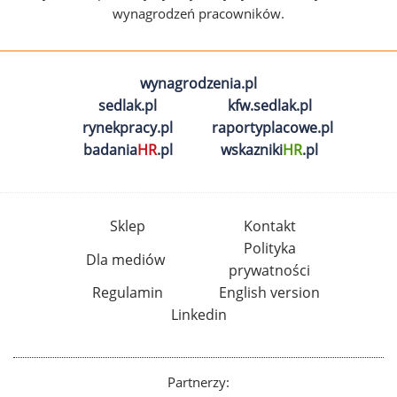
wynagrodzeń pracowników.
wynagrodzenia.pl
sedlak.pl
kfw.sedlak.pl
rynekpracy.pl
raportyplacowe.pl
badania
HR
.pl
wskazniki
HR
.pl
Sklep
Kontakt
Polityka
Dla mediów
prywatności
Regulamin
English version
Linkedin
Partnerzy: