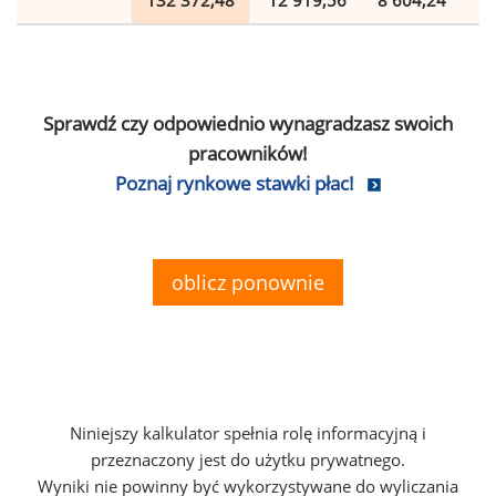
132 372,48
12 919,56
8 604,24
2
Sprawdź czy odpowiednio wynagradzasz swoich
pracowników!
Poznaj rynkowe stawki płac!
oblicz ponownie
Niniejszy kalkulator spełnia rolę informacyjną i
przeznaczony jest do użytku prywatnego.
Wyniki nie powinny być wykorzystywane do wyliczania