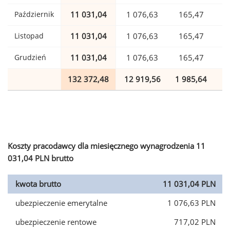
Październik
11 031,04
1 076,63
165,47
Listopad
11 031,04
1 076,63
165,47
Grudzień
11 031,04
1 076,63
165,47
132 372,48
12 919,56
1 985,64
3
Koszty pracodawcy dla miesięcznego wynagrodzenia 11
031,04 PLN brutto
kwota brutto
11 031,04 PLN
ubezpieczenie emerytalne
1 076,63 PLN
ubezpieczenie rentowe
717,02 PLN