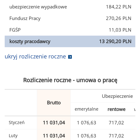
ubezpieczenie wypadkowe
184,22 PLN
Fundusz Pracy
270,26 PLN
FGŚP
11,03 PLN
koszty pracodawcy
13 290,20 PLN
ukryj rozliczenie roczne
Rozliczenie roczne - umowa o pracę
Ubezpieczenie
Brutto
emerytalne
rentowe
wy
Styczeń
11 031,04
1 076,63
717,02
Luty
11 031,04
1 076,63
717,02