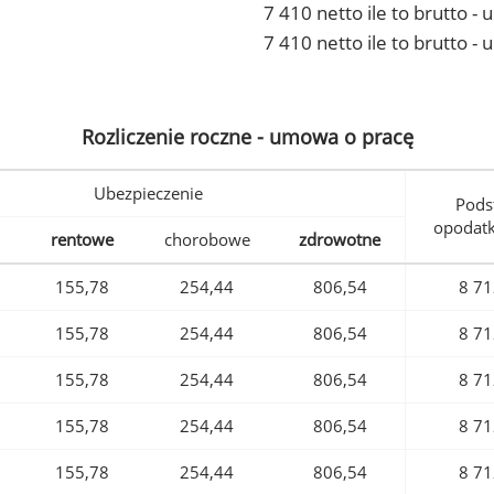
7 410 netto ile to brutto 
7 410 netto ile to brutto -
Rozliczenie roczne - umowa o pracę
Ubezpieczenie
Pods
opodat
rentowe
chorobowe
zdrowotne
155,78
254,44
806,54
8 71
155,78
254,44
806,54
8 71
155,78
254,44
806,54
8 71
155,78
254,44
806,54
8 71
155,78
254,44
806,54
8 71