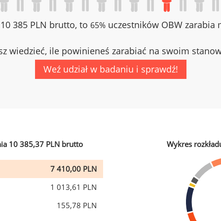
z 10 385 PLN brutto, to
uczestników OBW zarabia m
65%
z wiedzieć, ile powinieneś zarabiać na swoim stano
Weź udział w badaniu i sprawdź!
ia 10 385,37 PLN brutto
Wykres rozkład
7 410,00 PLN
1 013,61 PLN
155,78 PLN