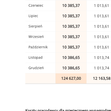
Czerwiec
10 385,37
1 013,61
Lipiec
10 385,37
1 013,61
Sierpień
10 385,37
1 013,61
Wrzesień
10 385,37
1 013,61
Październik
10 385,37
1 013,61
Listopad
10 386,65
1 013,74
Grudzień
10 386,65
1 013,74
124 627,00
12 163,58
Koszty pracodawcy dla miesięcznego wynagrodzen