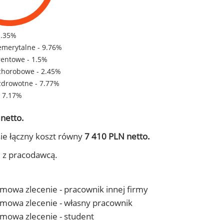
1.35%
emerytalne - 9.76%
rentowe - 1.5%
chorobowe - 2.45%
zdrowotne - 7.77%
- 7.17%
netto.
ie łączny koszt równy
7 410 PLN netto.
j z pracodawcą.
 umowa zlecenie - pracownik innej firmy
- umowa zlecenie - własny pracownik
 umowa zlecenie - student