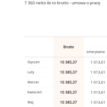
7 360 netto ile to brutto - umowa o pracę
Brutto
emerytalne
Styczeń
10 385,37
1 013,61
Luty
10 385,37
1 013,61
Marzec
10 385,37
1 013,61
Kwiecień
10 385,37
1 013,61
Maj
10 385,37
1 013,61