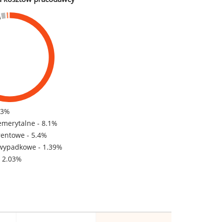
83%
emerytalne - 8.1%
rentowe - 5.4%
wypadkowe - 1.39%
- 2.03%