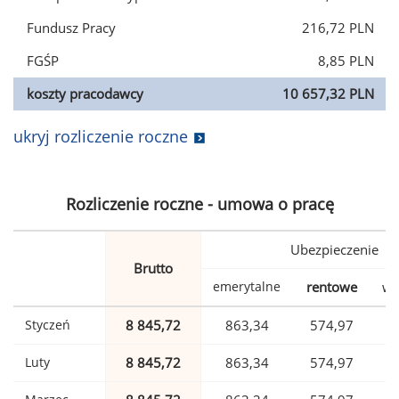
Fundusz Pracy
216,72 PLN
FGŚP
8,85 PLN
koszty pracodawcy
10 657,32 PLN
ukryj rozliczenie roczne
Rozliczenie roczne - umowa o pracę
Ubezpieczenie
Brutto
emerytalne
rentowe
wy
Styczeń
8 845,72
863,34
574,97
Luty
8 845,72
863,34
574,97