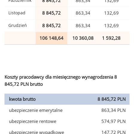
Październik
8 845,72
863,34
132,69
Listopad
8 845,72
863,34
132,69
Grudzień
8 845,72
863,34
132,69
106 148,64
10 360,08
1 592,28
2
Koszty pracodawcy dla miesięcznego wynagrodzenia 8
845,72 PLN brutto
kwota brutto
8 845,72 PLN
ubezpieczenie emerytalne
863,34 PLN
ubezpieczenie rentowe
574,97 PLN
ubezpieczenie wypadkowe
147,72 PLN