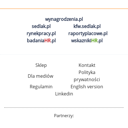
wynagrodzenia.pl
sedlak.pl
kfw.sedlak.pl
rynekpracy.pl
raportyplacowe.pl
badania
HR
.pl
wskazniki
HR
.pl
Sklep
Kontakt
Polityka
Dla mediów
prywatności
Regulamin
English version
Linkedin
Partnerzy: