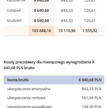
Październik
8 640,68
843,33
129,61
Listopad
8 640,68
843,33
129,61
Grudzień
8 640,68
843,33
129,61
103 688,16
10 119,96
1 555,32
2
Koszty pracodawcy dla miesięcznego wynagrodzenia 8
640,68 PLN brutto
kwota brutto
8 640,68 PLN
ubezpieczenie emerytalne
843,33 PLN
ubezpieczenie rentowe
561,64 PLN
ubezpieczenie wypadkowe
144,30 PLN