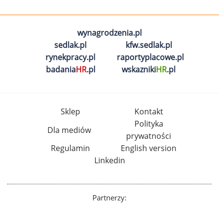
wynagrodzenia.pl
sedlak.pl
kfw.sedlak.pl
rynekpracy.pl
raportyplacowe.pl
badania
HR
.pl
wskazniki
HR
.pl
Sklep
Kontakt
Polityka
Dla mediów
prywatności
Regulamin
English version
Linkedin
Partnerzy: