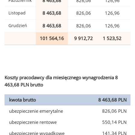
Październik
8 463,68
826,06
126,96
Listopad
8 463,68
826,06
126,96
Grudzień
8 463,68
826,06
126,96
101 564,16
9 912,72
1 523,52
2
Koszty pracodawcy dla miesięcznego wynagrodzenia 8
463,68 PLN brutto
kwota brutto
8 463,68 PLN
ubezpieczenie emerytalne
826,06 PLN
ubezpieczenie rentowe
550,14 PLN
ubezpieczenie wypadkowe
141,34 PLN