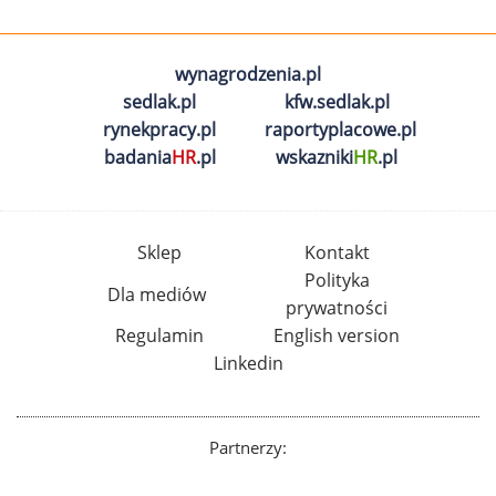
wynagrodzenia.pl
sedlak.pl
kfw.sedlak.pl
rynekpracy.pl
raportyplacowe.pl
badania
HR
.pl
wskazniki
HR
.pl
Sklep
Kontakt
Polityka
Dla mediów
prywatności
Regulamin
English version
Linkedin
Partnerzy: