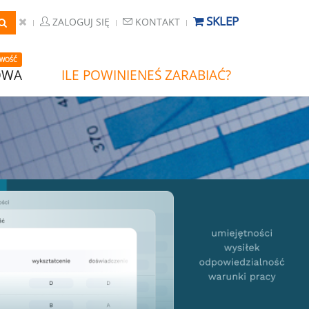
SKLEP
ZALOGUJ SIĘ
KONTAKT
WOŚĆ
OWA
ILE POWINIENEŚ ZARABIAĆ?