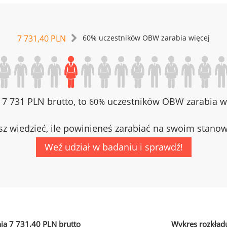
7 731,40 PLN
60% uczestników OBW zarabia więcej
z 7 731 PLN brutto, to
uczestników OBW zarabia wi
60%
z wiedzieć, ile powinieneś zarabiać na swoim stano
Weź udział w badaniu i sprawdź!
ia 7 731,40 PLN brutto
Wykres rozkład