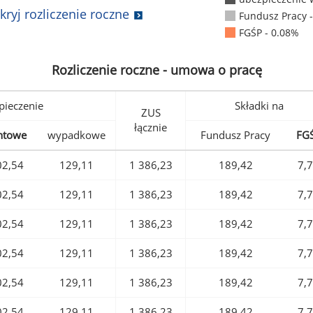
kryj rozliczenie roczne
Fundusz Pracy 
FGŚP - 0.08%
Rozliczenie roczne - umowa o pracę
pieczenie
Składki na
ZUS
łącznie
ntowe
wypadkowe
Fundusz Pracy
FG
02,54
129,11
1 386,23
189,42
7,
02,54
129,11
1 386,23
189,42
7,
02,54
129,11
1 386,23
189,42
7,
02,54
129,11
1 386,23
189,42
7,
02,54
129,11
1 386,23
189,42
7,
02,54
129,11
1 386,23
189,42
7,