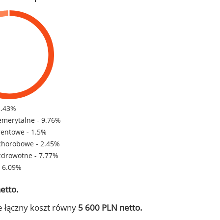
2.43%
emerytalne - 9.76%
rentowe - 1.5%
chorobowe - 2.45%
zdrowotne - 7.77%
- 6.09%
etto.
e łączny koszt równy
5 600 PLN netto.