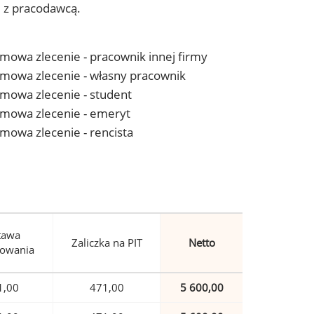
j z pracodawcą.
 umowa zlecenie - pracownik innej firmy
- umowa zlecenie - własny pracownik
 umowa zlecenie - student
- umowa zlecenie - emeryt
 umowa zlecenie - rencista
tawa
Zaliczka na PIT
Netto
owania
1,00
471,00
5 600,00