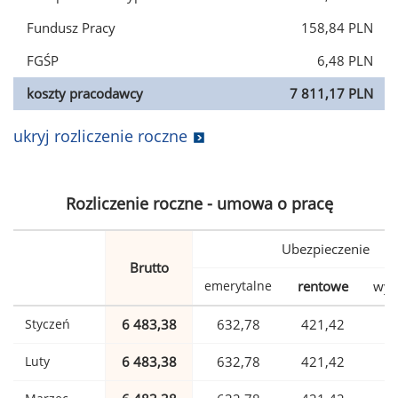
Fundusz Pracy
158,84 PLN
FGŚP
6,48 PLN
koszty pracodawcy
7 811,17 PLN
ukryj rozliczenie roczne
Rozliczenie roczne - umowa o pracę
Ubezpieczenie
Brutto
emerytalne
rentowe
wyp
Styczeń
6 483,38
632,78
421,42
1
Luty
6 483,38
632,78
421,42
1