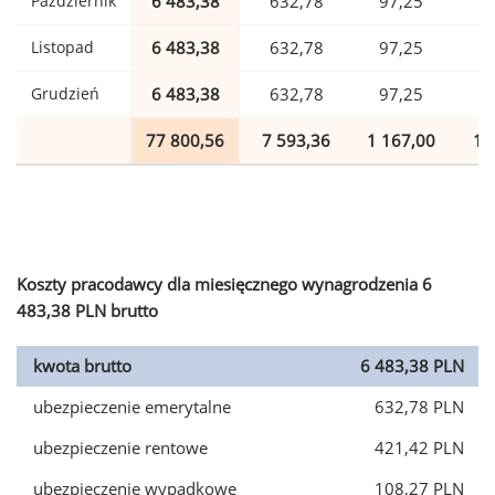
Październik
6 483,38
632,78
97,25
1
Listopad
6 483,38
632,78
97,25
1
Grudzień
6 483,38
632,78
97,25
1
77 800,56
7 593,36
1 167,00
1 
Koszty pracodawcy dla miesięcznego wynagrodzenia 6
483,38 PLN brutto
kwota brutto
6 483,38 PLN
ubezpieczenie emerytalne
632,78 PLN
ubezpieczenie rentowe
421,42 PLN
ubezpieczenie wypadkowe
108,27 PLN