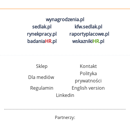
wynagrodzenia.pl
sedlak.pl
kfw.sedlak.pl
rynekpracy.pl
raportyplacowe.pl
badania
HR
.pl
wskazniki
HR
.pl
Sklep
Kontakt
Polityka
Dla mediów
prywatności
Regulamin
English version
Linkedin
Partnerzy: