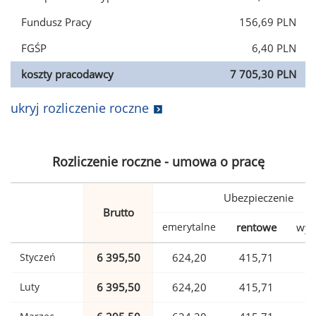
Fundusz Pracy
156,69 PLN
FGŚP
6,40 PLN
koszty pracodawcy
7 705,30 PLN
ukryj rozliczenie roczne
Rozliczenie roczne - umowa o pracę
Ubezpieczenie
Brutto
emerytalne
rentowe
wyp
Styczeń
6 395,50
624,20
415,71
1
Luty
6 395,50
624,20
415,71
1