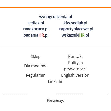
wynagrodzenia.pl
sedlak.pl
kfw.sedlak.pl
rynekpracy.pl
raportyplacowe.pl
badania
HR
.pl
wskazniki
HR
.pl
Sklep
Kontakt
Polityka
Dla mediów
prywatności
Regulamin
English version
Linkedin
Partnerzy: