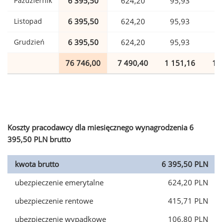
Październik
6 395,50
624,20
95,93
1
Listopad
6 395,50
624,20
95,93
1
Grudzień
6 395,50
624,20
95,93
1
76 746,00
7 490,40
1 151,16
1 
Koszty pracodawcy dla miesięcznego wynagrodzenia 6
395,50 PLN brutto
kwota brutto
6 395,50 PLN
ubezpieczenie emerytalne
624,20 PLN
ubezpieczenie rentowe
415,71 PLN
ubezpieczenie wypadkowe
106,80 PLN