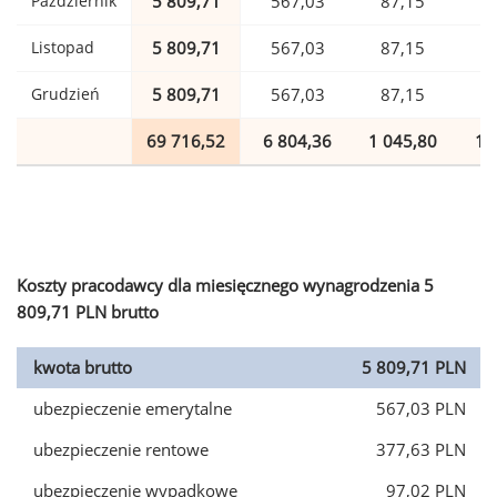
Październik
5 809,71
567,03
87,15
1
Listopad
5 809,71
567,03
87,15
1
Grudzień
5 809,71
567,03
87,15
1
69 716,52
6 804,36
1 045,80
1 
Koszty pracodawcy dla miesięcznego wynagrodzenia 5
809,71 PLN brutto
kwota brutto
5 809,71 PLN
ubezpieczenie emerytalne
567,03 PLN
ubezpieczenie rentowe
377,63 PLN
ubezpieczenie wypadkowe
97,02 PLN