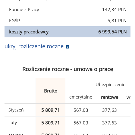
Fundusz Pracy
142,34 PLN
FGŚP
5,81 PLN
koszty pracodawcy
6 999,54 PLN
ukryj rozliczenie roczne
Rozliczenie roczne - umowa o pracę
Ubezpieczenie
Brutto
emerytalne
rentowe
wyp
Styczeń
5 809,71
567,03
377,63
Luty
5 809,71
567,03
377,63