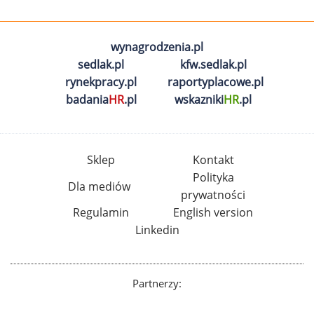
wynagrodzenia.pl
sedlak.pl
kfw.sedlak.pl
rynekpracy.pl
raportyplacowe.pl
badania
HR
.pl
wskazniki
HR
.pl
Sklep
Kontakt
Polityka
Dla mediów
prywatności
Regulamin
English version
Linkedin
Partnerzy: