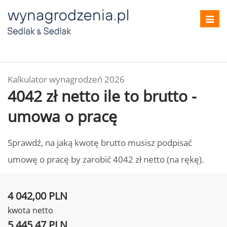
Toggl
navig
Kalkulator wynagrodzeń 2026
4042 zł netto ile to brutto -
umowa o pracę
Sprawdź, na jaką kwotę brutto musisz podpisać
umowę o pracę by zarobić 4042 zł netto (na rękę).
4 042,00 PLN
kwota netto
5 445,47 PLN