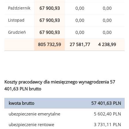
Październik
67 900,93
0,00
0,00
1
Listopad
67 900,93
0,00
0,00
1
Grudzień
67 900,93
0,00
0,00
1
805 732,59
27 581,77
4 238,99
1
Koszty pracodawcy dla miesięcznego wynagrodzenia 57
401,63 PLN brutto
kwota brutto
57 401,63 PLN
ubezpieczenie emerytalne
5 602,40 PLN
ubezpieczenie rentowe
3 731,11 PLN