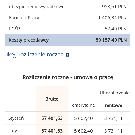
ubezpieczenie wypadkowe
958,61 PLN
Fundusz Pracy
1 406,34 PLN
FGŚP
57,40 PLN
koszty pracodawcy
69 157,49 PLN
ukryj rozliczenie roczne
Rozliczenie roczne - umowa o pracę
Ubezpieczenie
Brutto
emerytalne
rentowe
w
Styczeń
57 401,63
5 602,40
3 731,11
Luty
57 401,63
5 602,40
3 731,11