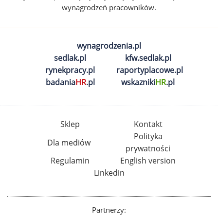
wynagrodzeń pracowników.
wynagrodzenia.pl
sedlak.pl
kfw.sedlak.pl
rynekpracy.pl
raportyplacowe.pl
badania
HR
.pl
wskazniki
HR
.pl
Sklep
Kontakt
Polityka
Dla mediów
prywatności
Regulamin
English version
Linkedin
Partnerzy: