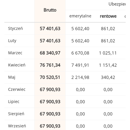
Ubezpiecz
Brutto
emerytalne
rentowe
ch
Styczeń
57 401,63
5 602,40
861,02
1
Luty
57 401,63
5 602,40
861,02
1
Marzec
68 340,97
6 670,08
1 025,11
1
Kwiecień
76 761,34
7 491,91
1 151,42
1
Maj
70 520,51
2 214,98
340,42
1
Czerwiec
67 900,93
0,00
0,00
1
Lipiec
67 900,93
0,00
0,00
1
Sierpień
67 900,93
0,00
0,00
1
Wrzesień
67 900,93
0,00
0,00
1