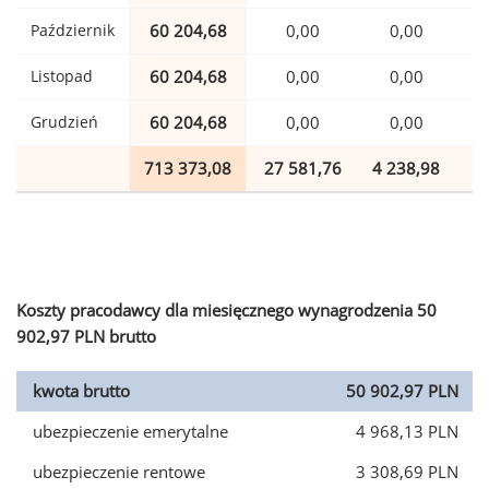
Październik
60 204,68
0,00
0,00
1
Listopad
60 204,68
0,00
0,00
1
Grudzień
60 204,68
0,00
0,00
1
713 373,08
27 581,76
4 238,98
1
Koszty pracodawcy dla miesięcznego wynagrodzenia 50
902,97 PLN brutto
kwota brutto
50 902,97 PLN
ubezpieczenie emerytalne
4 968,13 PLN
ubezpieczenie rentowe
3 308,69 PLN