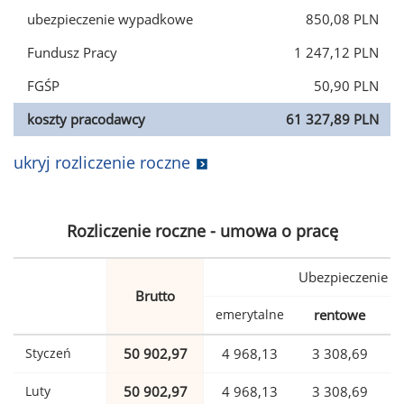
ubezpieczenie wypadkowe
850,08 PLN
Fundusz Pracy
1 247,12 PLN
FGŚP
50,90 PLN
koszty pracodawcy
61 327,89 PLN
ukryj rozliczenie roczne
Rozliczenie roczne - umowa o pracę
Ubezpieczenie
Brutto
emerytalne
rentowe
w
Styczeń
50 902,97
4 968,13
3 308,69
Luty
50 902,97
4 968,13
3 308,69