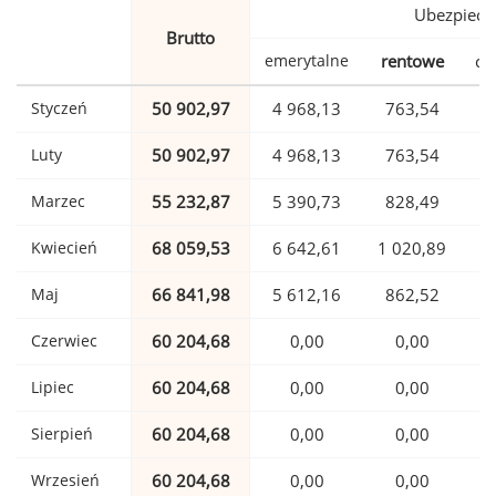
Ubezpiecz
Brutto
emerytalne
rentowe
ch
Styczeń
50 902,97
4 968,13
763,54
1
Luty
50 902,97
4 968,13
763,54
1
Marzec
55 232,87
5 390,73
828,49
1
Kwiecień
68 059,53
6 642,61
1 020,89
1
Maj
66 841,98
5 612,16
862,52
1
Czerwiec
60 204,68
0,00
0,00
1
Lipiec
60 204,68
0,00
0,00
1
Sierpień
60 204,68
0,00
0,00
1
Wrzesień
60 204,68
0,00
0,00
1