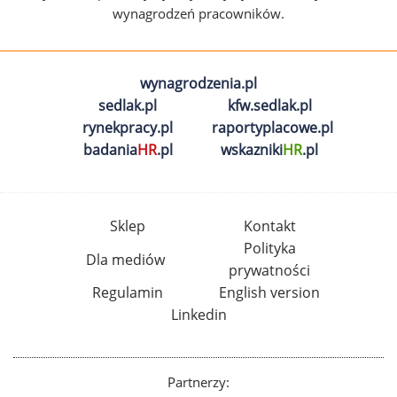
wynagrodzeń pracowników.
wynagrodzenia.pl
sedlak.pl
kfw.sedlak.pl
rynekpracy.pl
raportyplacowe.pl
badania
HR
.pl
wskazniki
HR
.pl
Sklep
Kontakt
Polityka
Dla mediów
prywatności
Regulamin
English version
Linkedin
Partnerzy: