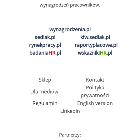
wynagrodzeń pracowników.
wynagrodzenia.pl
sedlak.pl
kfw.sedlak.pl
rynekpracy.pl
raportyplacowe.pl
badania
HR
.pl
wskazniki
HR
.pl
Sklep
Kontakt
Polityka
Dla mediów
prywatności
Regulamin
English version
Linkedin
Partnerzy: