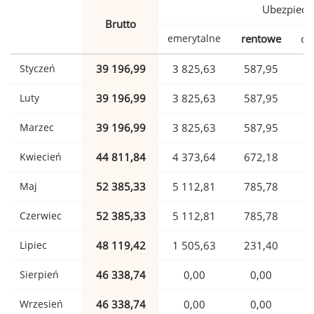
Ubezpiecz
Brutto
emerytalne
rentowe
ch
Styczeń
39 196,99
3 825,63
587,95
Luty
39 196,99
3 825,63
587,95
Marzec
39 196,99
3 825,63
587,95
Kwiecień
44 811,84
4 373,64
672,18
1
Maj
52 385,33
5 112,81
785,78
1
Czerwiec
52 385,33
5 112,81
785,78
1
Lipiec
48 119,42
1 505,63
231,40
1
Sierpień
46 338,74
0,00
0,00
1
Wrzesień
46 338,74
0,00
0,00
1