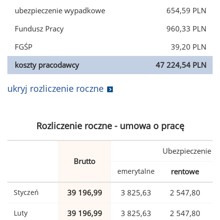
ubezpieczenie wypadkowe
654,59 PLN
Fundusz Pracy
960,33 PLN
FGŚP
39,20 PLN
koszty pracodawcy
47 224,54 PLN
ukryj rozliczenie roczne
Rozliczenie roczne - umowa o pracę
Ubezpieczenie
Brutto
emerytalne
rentowe
w
Styczeń
39 196,99
3 825,63
2 547,80
Luty
39 196,99
3 825,63
2 547,80