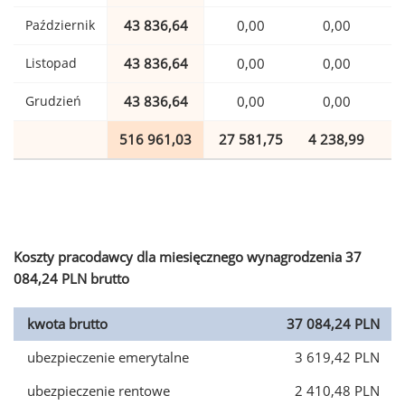
Październik
43 836,64
0,00
0,00
1
Listopad
43 836,64
0,00
0,00
1
Grudzień
43 836,64
0,00
0,00
1
516 961,03
27 581,75
4 238,99
1
Koszty pracodawcy dla miesięcznego wynagrodzenia 37
084,24 PLN brutto
kwota brutto
37 084,24 PLN
ubezpieczenie emerytalne
3 619,42 PLN
ubezpieczenie rentowe
2 410,48 PLN