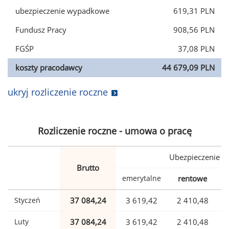
ubezpieczenie wypadkowe
619,31 PLN
Fundusz Pracy
908,56 PLN
FGŚP
37,08 PLN
koszty pracodawcy
44 679,09 PLN
ukryj rozliczenie roczne
Rozliczenie roczne - umowa o pracę
Ubezpieczenie
Brutto
emerytalne
rentowe
w
Styczeń
37 084,24
3 619,42
2 410,48
Luty
37 084,24
3 619,42
2 410,48