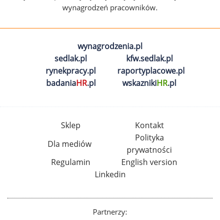
wynagrodzeń pracowników.
wynagrodzenia.pl
sedlak.pl
kfw.sedlak.pl
rynekpracy.pl
raportyplacowe.pl
badania
HR
.pl
wskazniki
HR
.pl
Sklep
Kontakt
Polityka
Dla mediów
prywatności
Regulamin
English version
Linkedin
Partnerzy: