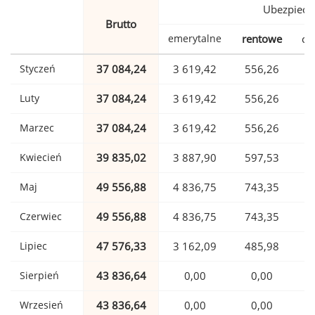
Ubezpiecz
Brutto
emerytalne
rentowe
ch
Styczeń
37 084,24
3 619,42
556,26
Luty
37 084,24
3 619,42
556,26
Marzec
37 084,24
3 619,42
556,26
Kwiecień
39 835,02
3 887,90
597,53
Maj
49 556,88
4 836,75
743,35
1
Czerwiec
49 556,88
4 836,75
743,35
1
Lipiec
47 576,33
3 162,09
485,98
1
Sierpień
43 836,64
0,00
0,00
1
Wrzesień
43 836,64
0,00
0,00
1