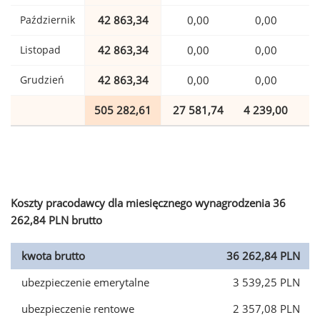
Październik
42 863,34
0,00
0,00
1
Listopad
42 863,34
0,00
0,00
1
Grudzień
42 863,34
0,00
0,00
1
505 282,61
27 581,74
4 239,00
1
Koszty pracodawcy dla miesięcznego wynagrodzenia 36
262,84 PLN brutto
kwota brutto
36 262,84 PLN
ubezpieczenie emerytalne
3 539,25 PLN
ubezpieczenie rentowe
2 357,08 PLN