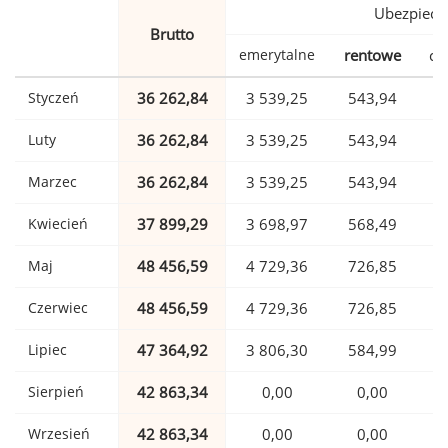
Ubezpiecz
Brutto
emerytalne
rentowe
ch
Styczeń
36 262,84
3 539,25
543,94
Luty
36 262,84
3 539,25
543,94
Marzec
36 262,84
3 539,25
543,94
Kwiecień
37 899,29
3 698,97
568,49
Maj
48 456,59
4 729,36
726,85
1
Czerwiec
48 456,59
4 729,36
726,85
1
Lipiec
47 364,92
3 806,30
584,99
1
Sierpień
42 863,34
0,00
0,00
1
Wrzesień
42 863,34
0,00
0,00
1