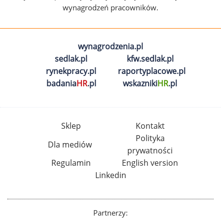
wynagrodzeń pracowników.
wynagrodzenia.pl
sedlak.pl
kfw.sedlak.pl
rynekpracy.pl
raportyplacowe.pl
badania
HR
.pl
wskazniki
HR
.pl
Sklep
Kontakt
Polityka
Dla mediów
prywatności
Regulamin
English version
Linkedin
Partnerzy: