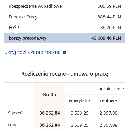
ubezpieczenie wypadkowe
605,59 PLN
Fundusz Pracy
888,44 PLN
FGŚP
36,26 PLN
koszty pracodawcy
43 689,46 PLN
ukryj rozliczenie roczne
Rozliczenie roczne - umowa o pracę
Ubezpieczenie
Brutto
emerytalne
rentowe
w
Styczeń
36 262,84
3 539,25
2 357,08
Luty
36 262,84
3 539,25
2 357,08