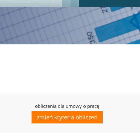
obliczenia dla umowy o pracę
zmień kryteria obliczeń