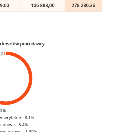
9,00
106 883,00
278 280,36
u kosztów pracodawcy
83%
emerytalne - 8.1%
rentowe - 5.4%
wypadkowe - 1.39%