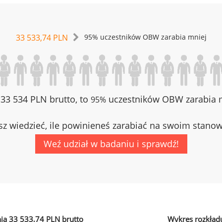
33 533,74 PLN
95% uczestników OBW zarabia mniej
z 33 534 PLN brutto, to
uczestników OBW zarabia m
95%
z wiedzieć, ile powinieneś zarabiać na swoim stano
Weź udział w badaniu i sprawdź!
ia 33 533,74 PLN brutto
Wykres rozkład