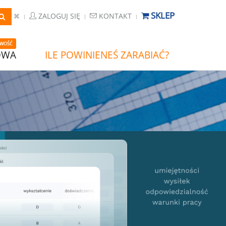
SKLEP
ZALOGUJ SIĘ
KONTAKT
WOŚĆ
OWA
ILE POWINIENEŚ ZARABIAĆ?