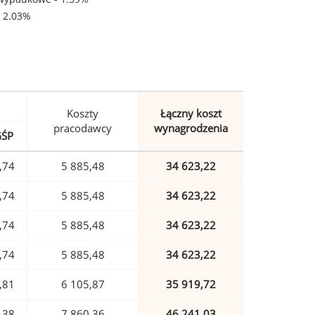
- 2.03%
Koszty
Łączny koszt
pracodawcy
wynagrodzenia
GŚP
,74
5 885,48
34 623,22
,74
5 885,48
34 623,22
,74
5 885,48
34 623,22
,74
5 885,48
34 623,22
,81
6 105,87
35 919,72
,38
7 860,36
46 241,03