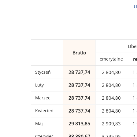
u
Ubez
Brutto
emerytalne
r
Styczeń
28 737,74
2 804,80
1 
Luty
28 737,74
2 804,80
1 
Marzec
28 737,74
2 804,80
1 
Kwiecień
28 737,74
2 804,80
1 
Maj
29 813,85
2 909,83
1 
Czerwiec
38 380,67
3 745,95
2 