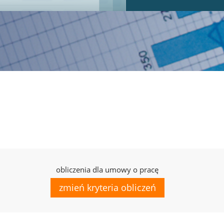
obliczenia dla umowy o pracę
zmień kryteria obliczeń