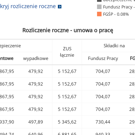
kryj rozliczenie roczne
Fundusz Pracy 
FGŚP - 0.08%
Rozliczenie roczne - umowa o pracę
pieczenie
Składki na
ZUS
łącznie
entowe
wypadkowe
Fundusz Pracy
F
867,95
479,92
5 152,67
704,07
28
867,95
479,92
5 152,67
704,07
28
867,95
479,92
5 152,67
704,07
28
867,95
479,92
5 152,67
704,07
28
937,90
497,89
5 345,62
730,44
29
494,74
640,96
6 881,65
940,33
38