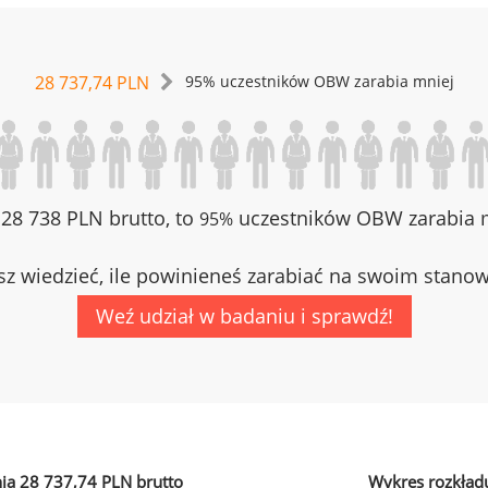
28 737,74 PLN
95% uczestników OBW zarabia mniej
z 28 738 PLN brutto, to
uczestników OBW zarabia m
95%
z wiedzieć, ile powinieneś zarabiać na swoim stano
Weź udział w badaniu i sprawdź!
ia 28 737,74 PLN brutto
Wykres rozkład