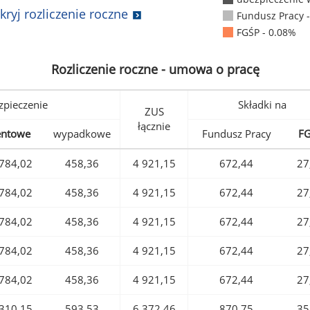
kryj rozliczenie roczne
Fundusz Pracy 
FGŚP - 0.08%
Rozliczenie roczne - umowa o pracę
pieczenie
Składki na
ZUS
łącznie
entowe
wypadkowe
Fundusz Pracy
F
784,02
458,36
4 921,15
672,44
27
784,02
458,36
4 921,15
672,44
27
784,02
458,36
4 921,15
672,44
27
784,02
458,36
4 921,15
672,44
27
784,02
458,36
4 921,15
672,44
27
310,15
593,53
6 372,46
870,75
35