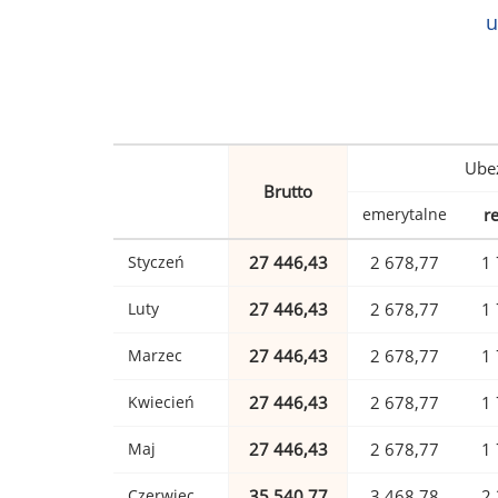
u
Ubez
Brutto
emerytalne
r
Styczeń
27 446,43
2 678,77
1 
Luty
27 446,43
2 678,77
1 
Marzec
27 446,43
2 678,77
1 
Kwiecień
27 446,43
2 678,77
1 
Maj
27 446,43
2 678,77
1 
Czerwiec
35 540,77
3 468,78
2 