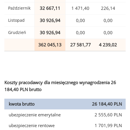
Październik
32 667,11
1 471,40
226,14
Listopad
30 926,94
0,00
0,00
Grudzień
30 926,94
0,00
0,00
362 045,13
27 581,77
4 239,02
8
Koszty pracodawcy dla miesięcznego wynagrodzenia 26
184,40 PLN brutto
kwota brutto
26 184,40 PLN
ubezpieczenie emerytalne
2 555,60 PLN
ubezpieczenie rentowe
1 701,99 PLN