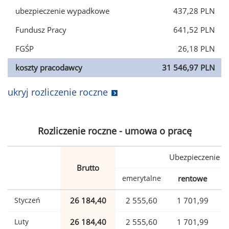
ubezpieczenie wypadkowe
437,28 PLN
Fundusz Pracy
641,52 PLN
FGŚP
26,18 PLN
koszty pracodawcy
31 546,97 PLN
ukryj rozliczenie roczne
Rozliczenie roczne - umowa o pracę
Ubezpieczenie
Brutto
emerytalne
rentowe
w
Styczeń
26 184,40
2 555,60
1 701,99
Luty
26 184,40
2 555,60
1 701,99