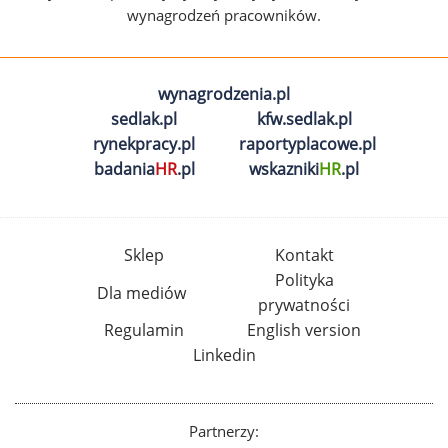
wynagrodzeń pracowników.
wynagrodzenia.pl
sedlak.pl
kfw.sedlak.pl
rynekpracy.pl
raportyplacowe.pl
badania
HR
.pl
wskazniki
HR
.pl
Sklep
Kontakt
Polityka
Dla mediów
prywatności
Regulamin
English version
Linkedin
Partnerzy: