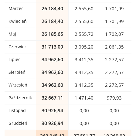
Marzec
26 184,40
2 555,60
1 701,99
Kwiecień
26 184,40
2 555,60
1 701,99
Maj
26 185,65
2 555,72
1 702,07
Czerwiec
31 713,09
3 095,20
2 061,35
Lipiec
34 962,60
3 412,35
2 272,57
Sierpień
34 962,60
3 412,35
2 272,57
Wrzesień
34 962,60
3 412,35
2 272,57
Październik
32 667,11
1 471,40
979,93
Listopad
30 926,94
0,00
0,00
Grudzień
30 926,94
0,00
0,00