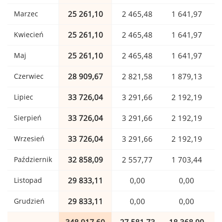
Marzec
25 261,10
2 465,48
1 641,97
Kwiecień
25 261,10
2 465,48
1 641,97
Maj
25 261,10
2 465,48
1 641,97
Czerwiec
28 909,67
2 821,58
1 879,13
Lipiec
33 726,04
3 291,66
2 192,19
Sierpień
33 726,04
3 291,66
2 192,19
Wrzesień
33 726,04
3 291,66
2 192,19
Październik
32 858,09
2 557,77
1 703,44
Listopad
29 833,11
0,00
0,00
Grudzień
29 833,11
0,00
0,00