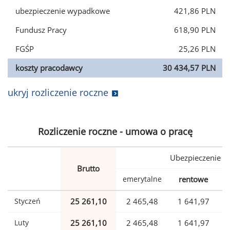
ubezpieczenie wypadkowe
421,86 PLN
Fundusz Pracy
618,90 PLN
FGŚP
25,26 PLN
koszty pracodawcy
30 434,57 PLN
ukryj rozliczenie roczne
Rozliczenie roczne - umowa o pracę
Ubezpieczenie
Brutto
emerytalne
rentowe
w
Styczeń
25 261,10
2 465,48
1 641,97
Luty
25 261,10
2 465,48
1 641,97