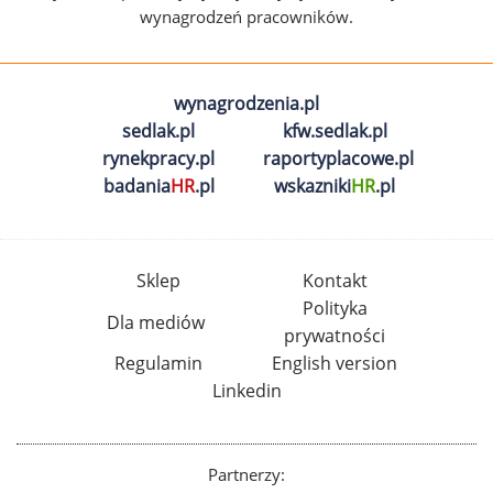
wynagrodzeń pracowników.
wynagrodzenia.pl
sedlak.pl
kfw.sedlak.pl
rynekpracy.pl
raportyplacowe.pl
badania
HR
.pl
wskazniki
HR
.pl
Sklep
Kontakt
Polityka
Dla mediów
prywatności
Regulamin
English version
Linkedin
Partnerzy: