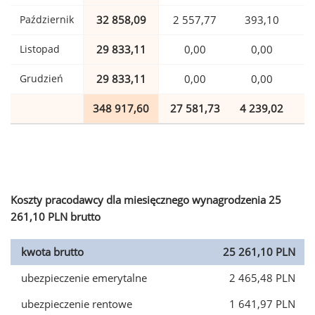
Październik
32 858,09
2 557,77
393,10
Listopad
29 833,11
0,00
0,00
Grudzień
29 833,11
0,00
0,00
348 917,60
27 581,73
4 239,02
8
Koszty pracodawcy dla miesięcznego wynagrodzenia 25
261,10 PLN brutto
kwota brutto
25 261,10 PLN
ubezpieczenie emerytalne
2 465,48 PLN
ubezpieczenie rentowe
1 641,97 PLN