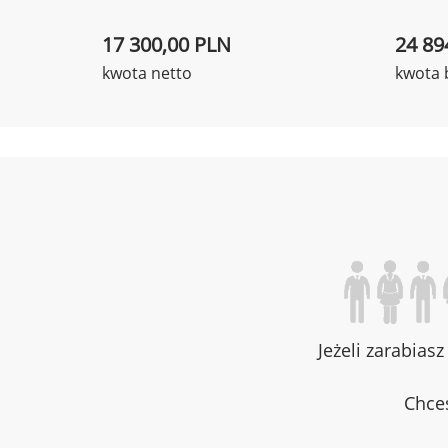
17 300,00 PLN
24 89
kwota netto
kwota 
Jeżeli zarabias
Chces