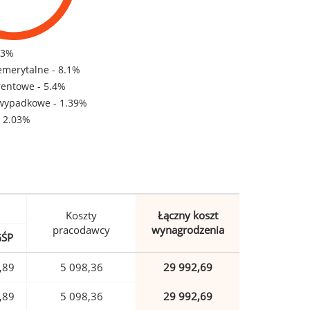
83%
emerytalne - 8.1%
rentowe - 5.4%
wypadkowe - 1.39%
- 2.03%
Koszty
Łączny koszt
pracodawcy
wynagrodzenia
GŚP
,89
5 098,36
29 992,69
,89
5 098,36
29 992,69