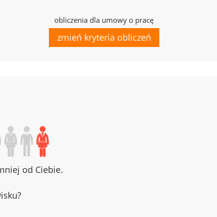
obliczenia dla umowy o pracę
zmień kryteria obliczeń
niej od Ciebie.
wisku?