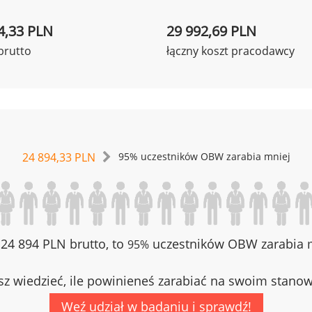
4,33 PLN
29 992,69 PLN
brutto
łączny koszt pracodawcy
24 894,33 PLN
95% uczestników OBW zarabia mniej
z 24 894 PLN brutto, to
uczestników OBW zarabia m
95%
z wiedzieć, ile powinieneś zarabiać na swoim stano
Weź udział w badaniu i sprawdź!