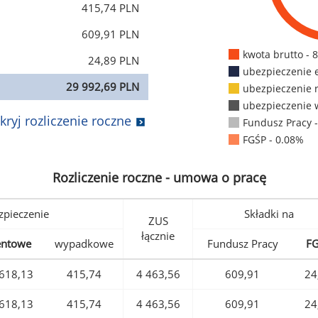
415,74 PLN
609,91 PLN
kwota brutto - 
24,89 PLN
ubezpieczenie 
29 992,69 PLN
ubezpieczenie 
ubezpieczenie 
kryj rozliczenie roczne
Fundusz Pracy 
FGŚP - 0.08%
Rozliczenie roczne - umowa o pracę
pieczenie
Składki na
ZUS
łącznie
entowe
wypadkowe
Fundusz Pracy
F
618,13
415,74
4 463,56
609,91
24
618,13
415,74
4 463,56
609,91
24