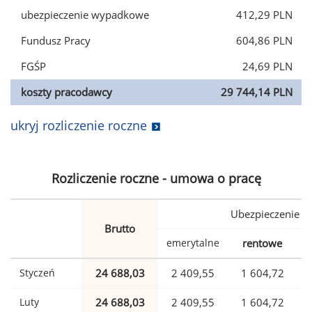
ubezpieczenie wypadkowe
412,29 PLN
Fundusz Pracy
604,86 PLN
FGŚP
24,69 PLN
koszty pracodawcy
29 744,14 PLN
ukryj rozliczenie roczne
Rozliczenie roczne - umowa o pracę
Ubezpieczenie
Brutto
emerytalne
rentowe
w
Styczeń
24 688,03
2 409,55
1 604,72
Luty
24 688,03
2 409,55
1 604,72