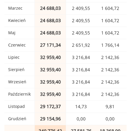
Marzec
24 688,03
2 409,55
1 604,72
Kwiecień
24 688,03
2 409,55
1 604,72
Maj
24 688,03
2 409,55
1 604,72
Czerwiec
27 171,34
2 651,92
1 766,14
Lipiec
32 959,40
3 216,84
2 142,36
Sierpień
32 959,40
3 216,84
2 142,36
Wrzesień
32 959,40
3 216,84
2 142,36
Październik
32 959,40
3 216,84
2 142,36
Listopad
29 172,37
14,73
9,81
Grudzień
29 154,96
0,00
0,00