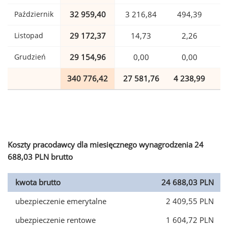
Październik
32 959,40
3 216,84
494,39
Listopad
29 172,37
14,73
2,26
Grudzień
29 154,96
0,00
0,00
340 776,42
27 581,76
4 238,99
8
Koszty pracodawcy dla miesięcznego wynagrodzenia 24
688,03 PLN brutto
kwota brutto
24 688,03 PLN
ubezpieczenie emerytalne
2 409,55 PLN
ubezpieczenie rentowe
1 604,72 PLN