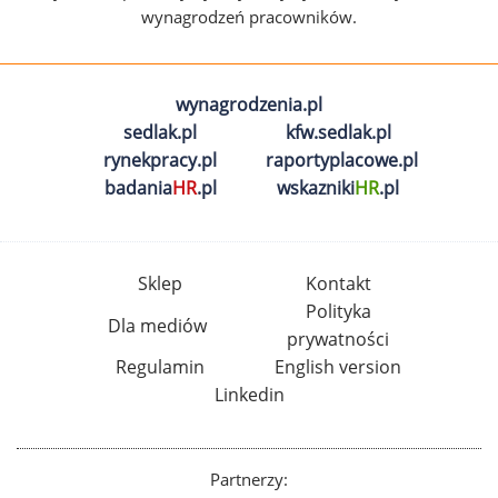
wynagrodzeń pracowników.
wynagrodzenia.pl
sedlak.pl
kfw.sedlak.pl
rynekpracy.pl
raportyplacowe.pl
badania
HR
.pl
wskazniki
HR
.pl
Sklep
Kontakt
Polityka
Dla mediów
prywatności
Regulamin
English version
Linkedin
Partnerzy: