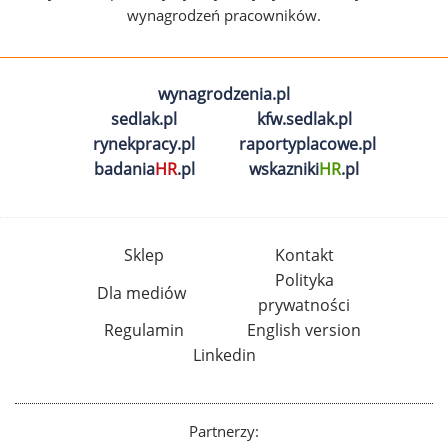
wynagrodzeń pracowników.
wynagrodzenia.pl
sedlak.pl
kfw.sedlak.pl
rynekpracy.pl
raportyplacowe.pl
badania
HR
.pl
wskazniki
HR
.pl
Sklep
Kontakt
Polityka
Dla mediów
prywatności
Regulamin
English version
Linkedin
Partnerzy: