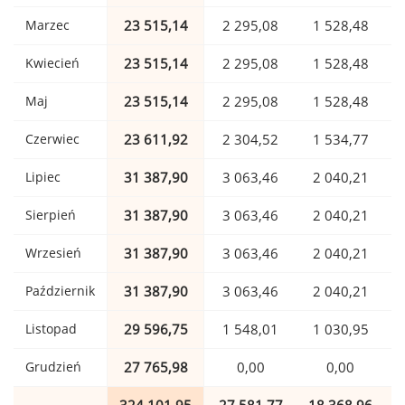
Marzec
23 515,14
2 295,08
1 528,48
Kwiecień
23 515,14
2 295,08
1 528,48
Maj
23 515,14
2 295,08
1 528,48
Czerwiec
23 611,92
2 304,52
1 534,77
Lipiec
31 387,90
3 063,46
2 040,21
Sierpień
31 387,90
3 063,46
2 040,21
Wrzesień
31 387,90
3 063,46
2 040,21
Październik
31 387,90
3 063,46
2 040,21
Listopad
29 596,75
1 548,01
1 030,95
Grudzień
27 765,98
0,00
0,00