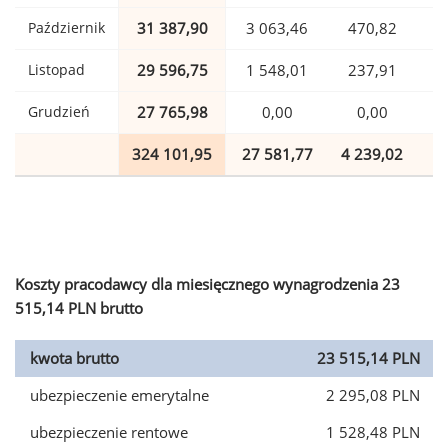
Październik
31 387,90
3 063,46
470,82
Listopad
29 596,75
1 548,01
237,91
Grudzień
27 765,98
0,00
0,00
324 101,95
27 581,77
4 239,02
7
Koszty pracodawcy dla miesięcznego wynagrodzenia 23
515,14 PLN brutto
kwota brutto
23 515,14 PLN
ubezpieczenie emerytalne
2 295,08 PLN
ubezpieczenie rentowe
1 528,48 PLN