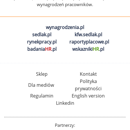
wynagrodzeń pracowników.
wynagrodzenia.pl
sedlak.pl
kfw.sedlak.pl
rynekpracy.pl
raportyplacowe.pl
badania
HR
.pl
wskazniki
HR
.pl
Sklep
Kontakt
Polityka
Dla mediów
prywatności
Regulamin
English version
Linkedin
Partnerzy: