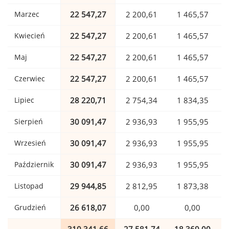
Marzec
22 547,27
2 200,61
1 465,57
Kwiecień
22 547,27
2 200,61
1 465,57
Maj
22 547,27
2 200,61
1 465,57
Czerwiec
22 547,27
2 200,61
1 465,57
Lipiec
28 220,71
2 754,34
1 834,35
Sierpień
30 091,47
2 936,93
1 955,95
Wrzesień
30 091,47
2 936,93
1 955,95
Październik
30 091,47
2 936,93
1 955,95
Listopad
29 944,85
2 812,95
1 873,38
Grudzień
26 618,07
0,00
0,00