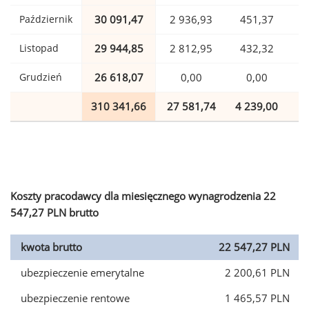
Październik
30 091,47
2 936,93
451,37
Listopad
29 944,85
2 812,95
432,32
Grudzień
26 618,07
0,00
0,00
310 341,66
27 581,74
4 239,00
7
Koszty pracodawcy dla miesięcznego wynagrodzenia 22
547,27 PLN brutto
kwota brutto
22 547,27 PLN
ubezpieczenie emerytalne
2 200,61 PLN
ubezpieczenie rentowe
1 465,57 PLN