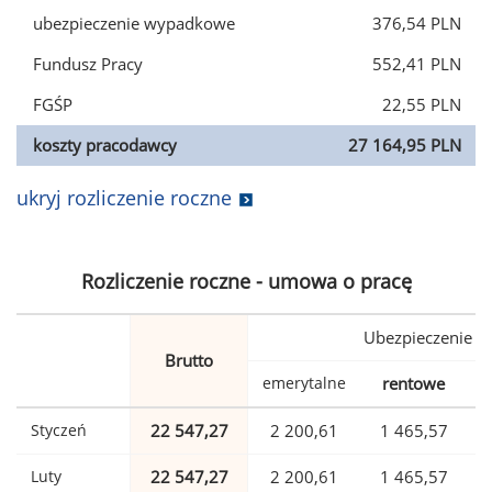
ubezpieczenie wypadkowe
376,54 PLN
Fundusz Pracy
552,41 PLN
FGŚP
22,55 PLN
koszty pracodawcy
27 164,95 PLN
ukryj rozliczenie roczne
Rozliczenie roczne - umowa o pracę
Ubezpieczenie
Brutto
emerytalne
rentowe
w
Styczeń
22 547,27
2 200,61
1 465,57
Luty
22 547,27
2 200,61
1 465,57