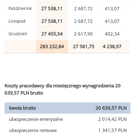
Październik
27 538,11
2 687,72
413,07
Listopad
27 538,11
2 687,72
413,07
Grudzień
27 455,54
2 617,90
402,34
283 232,84
27 581,75
4 238,97
6
Koszty pracodawcy dla miesięcznego wynagrodzenia 20
639,57 PLN brutto
kwota brutto
20 639,57 PLN
ubezpieczenie emerytalne
2 014,42 PLN
ubezpieczenie rentowe
1 341,57 PLN