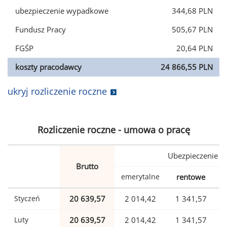
ubezpieczenie wypadkowe
344,68 PLN
Fundusz Pracy
505,67 PLN
FGŚP
20,64 PLN
koszty pracodawcy
24 866,55 PLN
ukryj rozliczenie roczne
Rozliczenie roczne - umowa o pracę
Ubezpieczenie
Brutto
emerytalne
rentowe
w
Styczeń
20 639,57
2 014,42
1 341,57
Luty
20 639,57
2 014,42
1 341,57