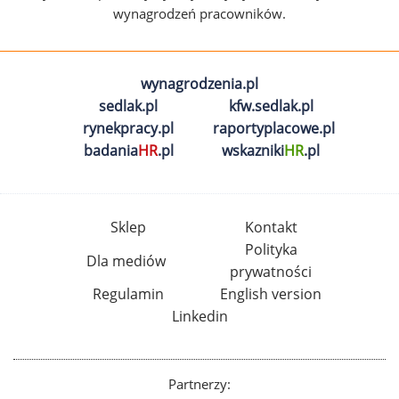
wynagrodzeń pracowników.
wynagrodzenia.pl
sedlak.pl
kfw.sedlak.pl
rynekpracy.pl
raportyplacowe.pl
badania
HR
.pl
wskazniki
HR
.pl
Sklep
Kontakt
Polityka
Dla mediów
prywatności
Regulamin
English version
Linkedin
Partnerzy: