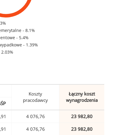
83%
emerytalne - 8.1%
rentowe - 5.4%
wypadkowe - 1.39%
- 2.03%
Koszty
Łączny koszt
pracodawcy
wynagrodzenia
GŚP
,91
4 076,76
23 982,80
,91
4 076,76
23 982,80