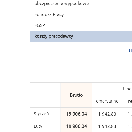
ubezpieczenie wypadkowe
Fundusz Pracy
FGŚP
koszty pracodawcy
u
Ubez
Brutto
emerytalne
r
Styczeń
19 906,04
1 942,83
1 
Luty
19 906,04
1 942,83
1 