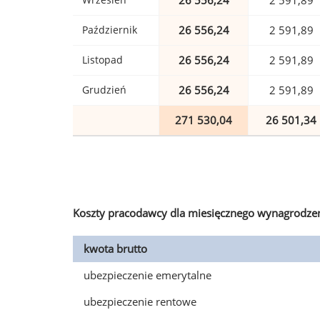
26 556,24
2 591,89
Październik
26 556,24
2 591,89
Listopad
26 556,24
2 591,89
Grudzień
26 556,24
2 591,89
271 530,04
26 501,34
Koszty pracodawcy dla miesięcznego wynagrodzen
kwota brutto
ubezpieczenie emerytalne
ubezpieczenie rentowe