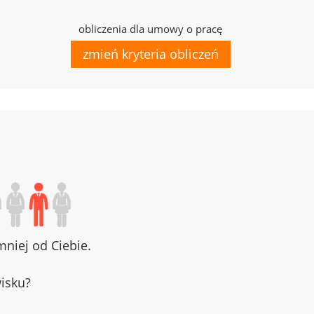
obliczenia dla umowy o pracę
zmień kryteria obliczeń
niej od Ciebie.
wisku?