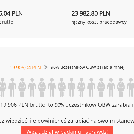
6,04 PLN
23 982,80 PLN
brutto
łączny koszt pracodawcy
19 906,04 PLN
90% uczestników OBW zarabia mniej
z 19 906 PLN brutto, to
uczestników OBW zarabia m
90%
z wiedzieć, ile powinieneś zarabiać na swoim stano
Weź udział w badaniu i sprawdź!