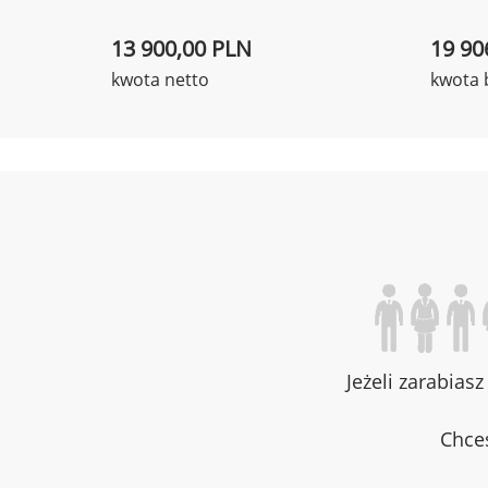
13 900,00 PLN
19 90
kwota netto
kwota 
Jeżeli zarabias
Chces