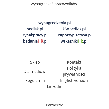
wynagrodzeń pracowników.
wynagrodzenia.pl
sedlak.pl
kfw.sedlak.pl
rynekpracy.pl
raportyplacowe.pl
badania
HR
.pl
wskazniki
HR
.pl
Sklep
Kontakt
Polityka
Dla mediów
prywatności
Regulamin
English version
Linkedin
Partnerzy: