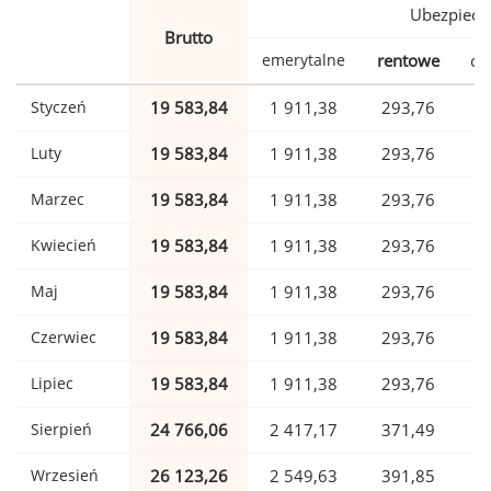
Ubezpiecz
Brutto
emerytalne
rentowe
ch
Styczeń
19 583,84
1 911,38
293,76
Luty
19 583,84
1 911,38
293,76
Marzec
19 583,84
1 911,38
293,76
Kwiecień
19 583,84
1 911,38
293,76
Maj
19 583,84
1 911,38
293,76
Czerwiec
19 583,84
1 911,38
293,76
Lipiec
19 583,84
1 911,38
293,76
Sierpień
24 766,06
2 417,17
371,49
Wrzesień
26 123,26
2 549,63
391,85