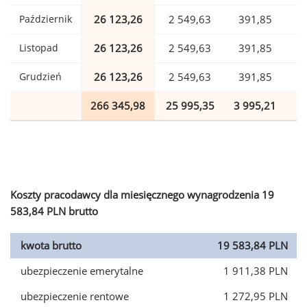
Październik
26 123,26
2 549,63
391,85
Listopad
26 123,26
2 549,63
391,85
Grudzień
26 123,26
2 549,63
391,85
266 345,98
25 995,35
3 995,21
6
Koszty pracodawcy dla miesięcznego wynagrodzenia 19
583,84 PLN brutto
kwota brutto
19 583,84 PLN
ubezpieczenie emerytalne
1 911,38 PLN
ubezpieczenie rentowe
1 272,95 PLN