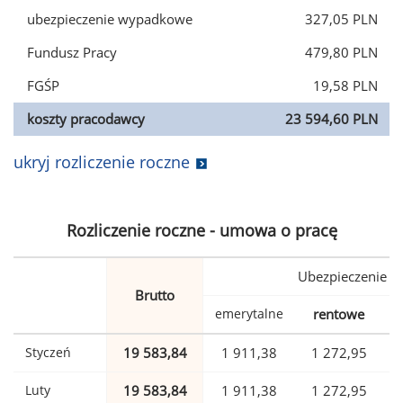
ubezpieczenie wypadkowe
327,05 PLN
Fundusz Pracy
479,80 PLN
FGŚP
19,58 PLN
koszty pracodawcy
23 594,60 PLN
ukryj rozliczenie roczne
Rozliczenie roczne - umowa o pracę
Ubezpieczenie
Brutto
emerytalne
rentowe
w
Styczeń
19 583,84
1 911,38
1 272,95
Luty
19 583,84
1 911,38
1 272,95