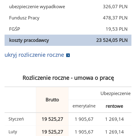
ubezpieczenie wypadkowe
326,07 PLN
Fundusz Pracy
478,37 PLN
FGŚP
19,53 PLN
koszty pracodawcy
23 524,05 PLN
ukryj rozliczenie roczne
Rozliczenie roczne - umowa o pracę
Ubezpieczenie
Brutto
emerytalne
rentowe
w
Styczeń
19 525,27
1 905,67
1 269,14
Luty
19 525,27
1 905,67
1 269,14