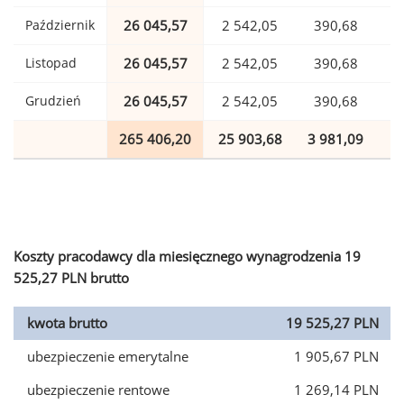
Październik
26 045,57
2 542,05
390,68
Listopad
26 045,57
2 542,05
390,68
Grudzień
26 045,57
2 542,05
390,68
265 406,20
25 903,68
3 981,09
6
Koszty pracodawcy dla miesięcznego wynagrodzenia 19
525,27 PLN brutto
kwota brutto
19 525,27 PLN
ubezpieczenie emerytalne
1 905,67 PLN
ubezpieczenie rentowe
1 269,14 PLN