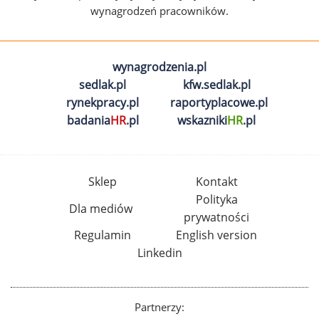
wynagrodzeń pracowników.
wynagrodzenia.pl
sedlak.pl
kfw.sedlak.pl
rynekpracy.pl
raportyplacowe.pl
badania
HR
.pl
wskazniki
HR
.pl
Sklep
Kontakt
Polityka
Dla mediów
prywatności
Regulamin
English version
Linkedin
Partnerzy: