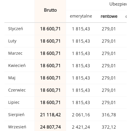
Ubezpiecz
Brutto
emerytalne
rentowe
ch
Styczeń
18 600,71
1 815,43
279,01
Luty
18 600,71
1 815,43
279,01
Marzec
18 600,71
1 815,43
279,01
Kwiecień
18 600,71
1 815,43
279,01
Maj
18 600,71
1 815,43
279,01
Czerwiec
18 600,71
1 815,43
279,01
Lipiec
18 600,71
1 815,43
279,01
Sierpień
21 118,42
2 061,16
316,78
Wrzesień
24 807,74
2 421,24
372,12