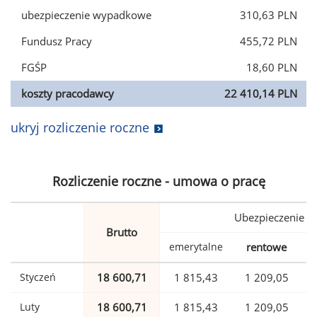
ubezpieczenie wypadkowe
310,63 PLN
Fundusz Pracy
455,72 PLN
FGŚP
18,60 PLN
koszty pracodawcy
22 410,14 PLN
ukryj rozliczenie roczne
Rozliczenie roczne - umowa o pracę
Ubezpieczenie
Brutto
emerytalne
rentowe
w
Styczeń
18 600,71
1 815,43
1 209,05
Luty
18 600,71
1 815,43
1 209,05