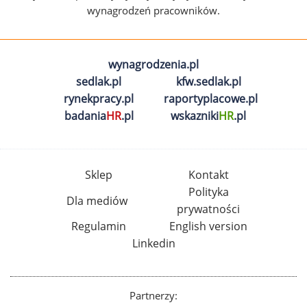
wynagrodzeń pracowników.
wynagrodzenia.pl
sedlak.pl
kfw.sedlak.pl
rynekpracy.pl
raportyplacowe.pl
badania
HR
.pl
wskazniki
HR
.pl
Sklep
Kontakt
Polityka
Dla mediów
prywatności
Regulamin
English version
Linkedin
Partnerzy: