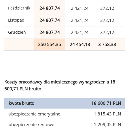
Październik
24 807,74
2 421,24
372,12
Listopad
24 807,74
2 421,24
372,12
Grudzień
24 807,74
2 421,24
372,12
250 554,35
24 454,13
3 758,33
6
Koszty pracodawcy dla miesięcznego wynagrodzenia 18
600,71 PLN brutto
kwota brutto
18 600,71 PLN
ubezpieczenie emerytalne
1 815,43 PLN
ubezpieczenie rentowe
1 209,05 PLN