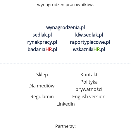
wynagrodzeń pracowników.
wynagrodzenia.pl
sedlak.pl
kfw.sedlak.pl
rynekpracy.pl
raportyplacowe.pl
badania
HR
.pl
wskazniki
HR
.pl
Sklep
Kontakt
Polityka
Dla mediów
prywatności
Regulamin
English version
Linkedin
Partnerzy: