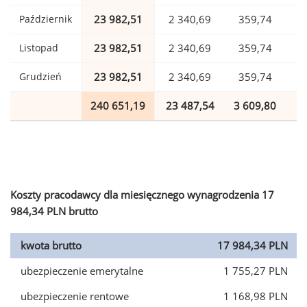
Październik
23 982,51
2 340,69
359,74
Listopad
23 982,51
2 340,69
359,74
Grudzień
23 982,51
2 340,69
359,74
240 651,19
23 487,54
3 609,80
5
Koszty pracodawcy dla miesięcznego wynagrodzenia 17
984,34 PLN brutto
kwota brutto
17 984,34 PLN
ubezpieczenie emerytalne
1 755,27 PLN
ubezpieczenie rentowe
1 168,98 PLN