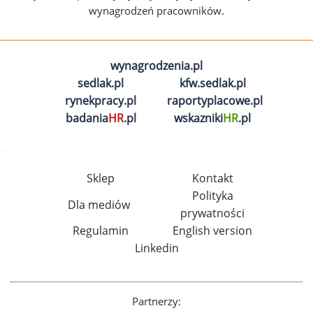
wynagrodzeń pracowników.
wynagrodzenia.pl
sedlak.pl
kfw.sedlak.pl
rynekpracy.pl
raportyplacowe.pl
badania
HR
.pl
wskazniki
HR
.pl
Sklep
Kontakt
Polityka
Dla mediów
prywatności
Regulamin
English version
Linkedin
Partnerzy: