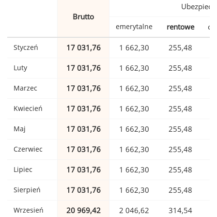
Ubezpiecz
Brutto
emerytalne
rentowe
ch
Styczeń
17 031,76
1 662,30
255,48
Luty
17 031,76
1 662,30
255,48
Marzec
17 031,76
1 662,30
255,48
Kwiecień
17 031,76
1 662,30
255,48
Maj
17 031,76
1 662,30
255,48
Czerwiec
17 031,76
1 662,30
255,48
Lipiec
17 031,76
1 662,30
255,48
Sierpień
17 031,76
1 662,30
255,48
Wrzesień
20 969,42
2 046,62
314,54