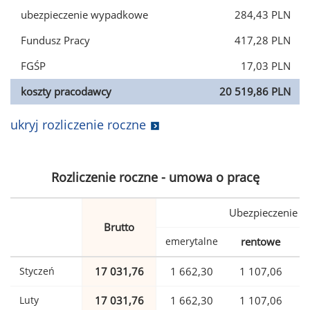
ubezpieczenie wypadkowe
284,43 PLN
Fundusz Pracy
417,28 PLN
FGŚP
17,03 PLN
koszty pracodawcy
20 519,86 PLN
ukryj rozliczenie roczne
Rozliczenie roczne - umowa o pracę
Ubezpieczenie
Brutto
emerytalne
rentowe
w
Styczeń
17 031,76
1 662,30
1 107,06
Luty
17 031,76
1 662,30
1 107,06