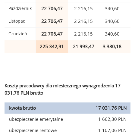
Październik
22 706,47
2 216,15
340,60
Listopad
22 706,47
2 216,15
340,60
Grudzień
22 706,47
2 216,15
340,60
225 342,91
21 993,47
3 380,18
5
Koszty pracodawcy dla miesięcznego wynagrodzenia 17
031,76 PLN brutto
kwota brutto
17 031,76 PLN
ubezpieczenie emerytalne
1 662,30 PLN
ubezpieczenie rentowe
1 107,06 PLN