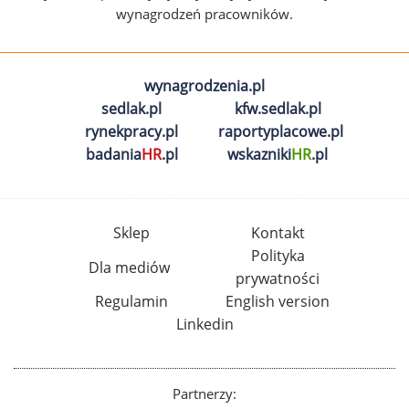
wynagrodzeń pracowników.
wynagrodzenia.pl
sedlak.pl
kfw.sedlak.pl
rynekpracy.pl
raportyplacowe.pl
badania
HR
.pl
wskazniki
HR
.pl
Sklep
Kontakt
Polityka
Dla mediów
prywatności
Regulamin
English version
Linkedin
Partnerzy: