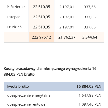
Październik
22 510,35
2 197,01
337,66
Listopad
22 510,35
2 197,01
337,66
Grudzień
22 510,35
2 197,01
337,66
222 975,12
21 762,37
3 344,64
5
Koszty pracodawcy dla miesięcznego wynagrodzenia 16
884,03 PLN brutto
kwota brutto
16 884,03 PLN
ubezpieczenie emerytalne
1 647,88 PLN
ubezpieczenie rentowe
1 097,46 PLN