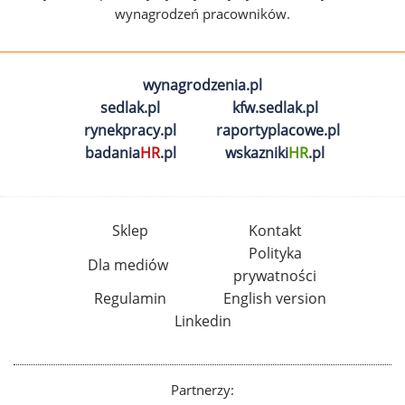
wynagrodzeń pracowników.
wynagrodzenia.pl
sedlak.pl
kfw.sedlak.pl
rynekpracy.pl
raportyplacowe.pl
badania
HR
.pl
wskazniki
HR
.pl
Sklep
Kontakt
Polityka
Dla mediów
prywatności
Regulamin
English version
Linkedin
Partnerzy: